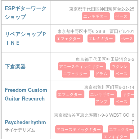
ESPギターワーク
東京都千代田区神田駿河台2-2-25
ショップ
エレキギター
ベース
東京都中野区中野6-28-8 冨田ビル101
リペアショップＰ
エフェクター
エレキギター
ベース
ＩＮＥ
東京都千代田区神田駿河台2-2
下倉楽器
アコースティックギター
ウクレレ
エフェクター
ドラム
ベース
東京都荒川区町屋6-31-14
Freedom Custom
エフェクター
エレキギター
ギター
Guitar Research
アンプ
ベース
東京都渋谷区恵比寿西1-9-6 WEST CO. 8
Psychederhythm
F
サイケデリズム
アコースティックギター
エフェクター
エレキギター