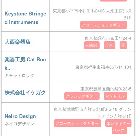
東京都小平市小川町1-2406 未来工房別棟
Keystone Stringe
B1F
d Instruments
アコースティックギター
東京都調布市布田1-24-4
大西楽器店
三味線
尺八
琴
楽器工房.Cat Roc
東京都福生市福生867-14 101
k..
キャットロック
東京都豊島区西池袋3-23-5
株式会社イケガク
クラシックギター
マンドリン
東京都武蔵野市吉祥寺北町3-5-18 グラン
Neiro Design
ドメゾン吉祥寺1F
ネイロデザイン
アコースティックギター
エレキギター
ベース