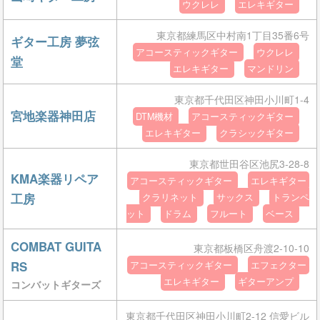
ウクレレ
エレキギター
東京都練馬区中村南1丁目35番6号
ギター工房 夢弦
アコースティックギター
ウクレレ
堂
エレキギター
マンドリン
東京都千代田区神田小川町1-4
宮地楽器神田店
DTM機材
アコースティックギター
エレキギター
クラシックギター
東京都世田谷区池尻3-28-8
KMA楽器リペア
アコースティックギター
エレキギター
工房
クラリネット
サックス
トランペ
ット
ドラム
フルート
ベース
COMBAT GUITA
東京都板橋区舟渡2-10-10
RS
アコースティックギター
エフェクター
エレキギター
ギターアンプ
コンバットギターズ
東京都千代田区神田小川町2-12 信愛ビル