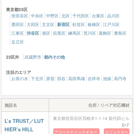
東京都23区
世田谷区
中央区
中野区
北区
千代田区
台東区
品川区
墨田区
大田区
文京区
新宿区
杉並区
板橋区
江戸川区
江東区
渋谷区
港区
目黒区
練馬区
荒川区
葛飾区
豊島区
足立区
23区外
武蔵野市
都内その他
注目のエリア
お茶の水
下北沢
原宿
四谷
高田馬場
吉祥寺
池袋
高円寺
施設名
住所 / リペア対応機材
東京都世田谷区羽根木1-1-14 新代田ビル
L’s TRUST／LUT
B1F
HIER’s HILL
アコースティックギター
エフェクター