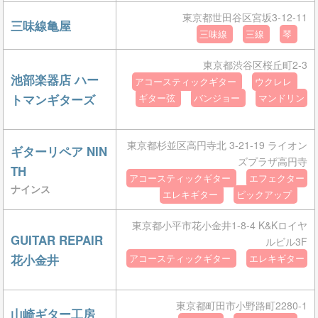
東京都世田谷区宮坂3-12-11
三味線亀屋
三味線
三線
琴
東京都渋谷区桜丘町2-3
池部楽器店 ハー
アコースティックギター
ウクレレ
トマンギターズ
ギター弦
バンジョー
マンドリン
東京都杉並区高円寺北 3-21-19 ライオン
ギターリペア NIN
ズプラザ高円寺
TH
アコースティックギター
エフェクター
ナインス
エレキギター
ピックアップ
東京都小平市花小金井1-8-4 K&Kロイヤ
GUITAR REPAIR
ルビル3F
花小金井
アコースティックギター
エレキギター
東京都町田市小野路町2280-1
山崎ギター工房