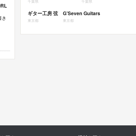
千葉県
千葉県
RL
ギター工房 弦
G’Seven Guitars
書き
東京都
東京都