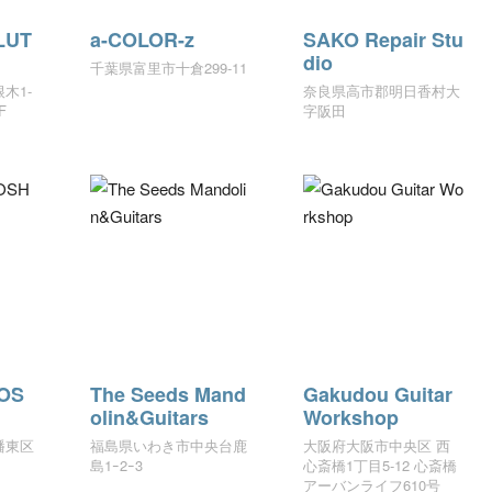
LUT
a-COLOR-z
SAKO Repair Stu
dio
千葉県富里市十倉299-11
木1-
奈良県高市郡明日香村大
F
字阪田
OS
The Seeds Mand
Gakudou Guitar
olin&Guitars
Workshop
幡東区
福島県いわき市中央台鹿
大阪府大阪市中央区 西
島1ｰ2ｰ3
心斎橋1丁目5-12 心斎橋
アーバンライフ610号