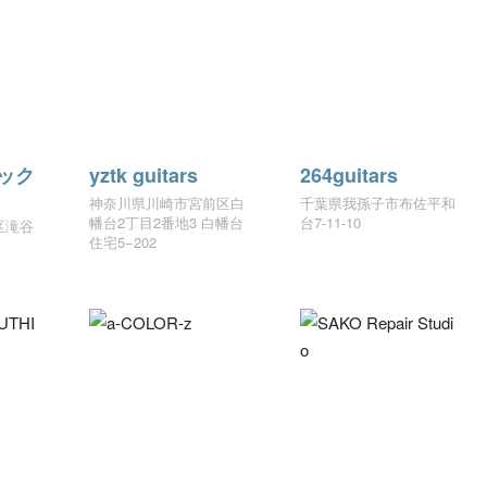
ック
yztk guitars
264guitars
神奈川県川崎市宮前区白
千葉県我孫子市布佐平和
幡台2丁目2番地3 白幡台
台7-11-10
区滝谷
住宅5−202