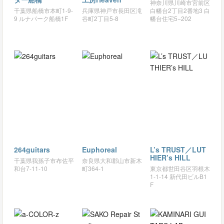
神奈川県川崎市宮前区
千葉県船橋市本町1-9-
兵庫県神戸市長田区滝
白幡台2丁目2番地3 白
9 ルナパーク船橋1F
谷町2丁目5-8
幡台住宅5−202
264guitars
Euphoreal
L’s TRUST／LUT
HIER’s HILL
千葉県我孫子市布佐平
奈良県大和郡山市新木
和台7-11-10
町364-1
東京都世田谷区羽根木
1-1-14 新代田ビルB1
F