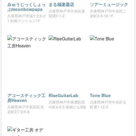
みゅうじっくしょっ
まる福楽器店
ソアーミュージック
ぷmoonbowpapa
兵庫県神戸市中央区多
兵庫県神戸市中央区二
兵庫県神戸市瑞ケ丘6-2
聞通5-1-2
宮町2-6-18 1F
1 松尾マンション1F
アコースティック工
RiseGuitarLab
Tone Blue
房Heaven
兵庫県神戸市東灘区田
兵庫県神戸市中央区元
兵庫県神戸市長田区滝
中町4-2-5 坂根ビル3階
町通1-12-2
谷町2丁目5-8