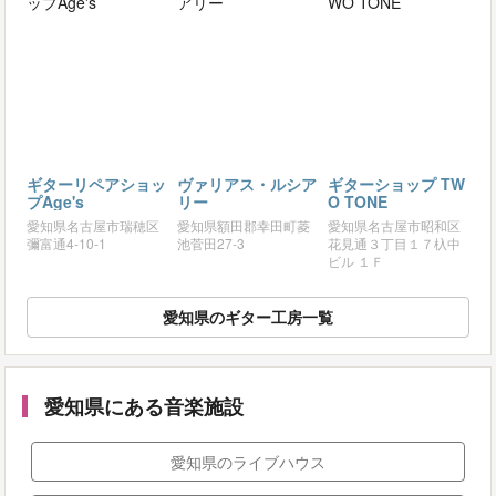
ギターリペアショッ
ヴァリアス・ルシア
ギターショップ TW
プAge's
リー
O TONE
愛知県名古屋市瑞穂区
愛知県額田郡幸田町菱
愛知県名古屋市昭和区
彌富通4-10-1
池菅田27-3
花見通３丁目１７杁中
ビル １Ｆ
愛知県のギター工房一覧
愛知県にある音楽施設
愛知県のライブハウス