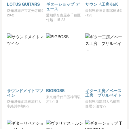
LOTUS GUITARS
ギターショップ デ
サウンド工房K&K
ュース
愛知県瀬戸市定光寺町5
愛知県春日井市瑞穂通3
29-2
愛知県名古屋市千種区
-123
竹越1-15-23
サウンドメイトマツ
BIGBOSS
ギター工房／ベース
イシ
工房 ブリルベイト
東京都千代田区神田駿
愛知県知多郡東浦町大
河台1-8
愛知県海部郡大治町西
字緒川字旭6-2
條尼ヶ須賀29